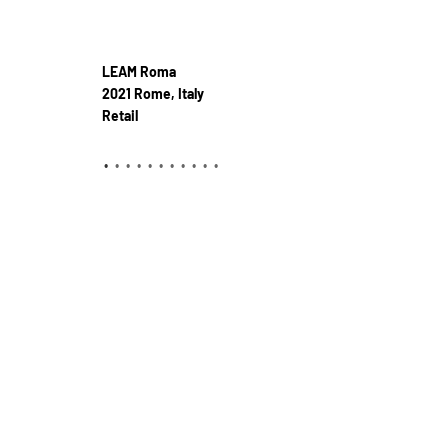
LEAM Roma
2021 Rome, Italy
Retail
•
•
•
•
•
•
•
•
•
•
•